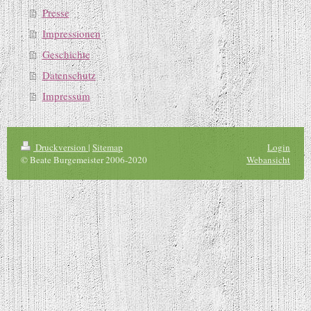
Presse
Impressionen
Geschichte
Datenschutz
Impressum
Druckversion
|
Sitemap
Login
© Beate Burgemeister 2006-2020
Webansicht